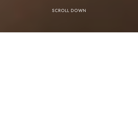
SCROLL DOWN
RESERVAR
Viajar con mascota no tiene por qué ser
complicado si te planificas bien. Si como la
mayoría de nuestros clientes también vienes en
coche, te dejamos unas sencillas
recomendaciones para que tengas un feliz viaje.
Consejos para viajar con
mascota en coche este