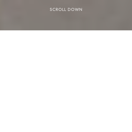
SCROLL DOWN
RESERVAR
Hay una forma muy especial de descubrir
Andorra cuando termina el invierno: caminar sin
prisa. La primavera transforma los paisajes de
montaña, los bosques vuelven a llenarse de
color y los caminos se convierten en el mejor
plan para compartir en familia, también con
perro.
Si te alojas en Els Llacs Mountain Apartments y
buscas rutas fáciles de senderismo para
desconectar rodeado de naturaleza, estos tres