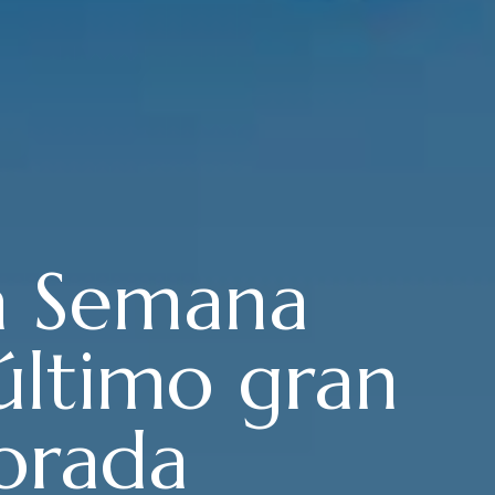
ra Semana
 último gran
orada