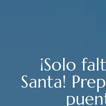
¡Solo fa
Santa! Prep
puen