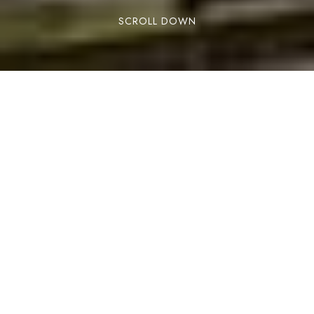
SCROLL DOWN
RESERVAR
Estamos a las puertas del verano y este año más
que nunca hay muchas ganas de vacaciones.
Después de una primavera atípica, en la que
nos hemos pasado la mayor parte del tiempo
confinados en casa, toca salir y respirar aire
puro. ¡Te lo mereces!
El mejor destino para estas vacaciones es
Andorra. ¿Dónde si no podrás disfrutar de la
montaña en todo su esplendor, naturaleza y aire