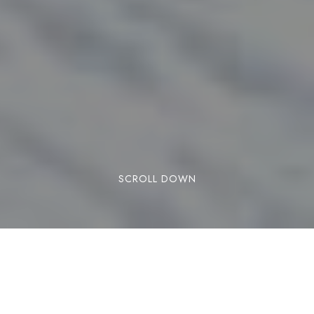
SCROLL DOWN
RESERVAR
T’expliquem les novetats de Grandvalira per a la
nova temporada d’esquí. Prepara’t per esquiar i